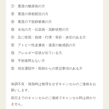
⑦ 重度の糖尿病の方
⑧ 重度の骨粗鬆症の方
⑨ 重度の下肢静脈瘤の方
⑩ 水虫の方・伝染病・泥酔状態の方
⑪ 足に怪我・捻挫・打撲・骨折・炎症のある方
⑫ アトピー性皮膚炎・過度の敏感肌の方
⑬ アレルギー症状が出ている方
⑭ 手術後間もない方
⑮ 現在通院中・医師からの禁忌事項のある方
体調不良・発熱時は無理をせずキャンセルのご連絡をお
願いします。
前日までのキャンセルのご連絡でキャンセル料は掛かり
ません。