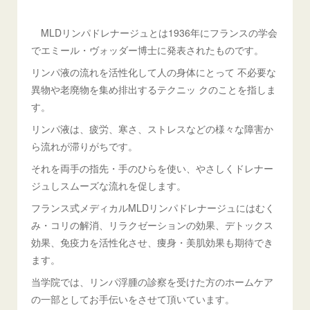
MLDリンパドレナージュとは1936年にフランスの学会
でエミール・ヴォッダー博士に発表されたものです。
リンパ液の流れを活性化して人の身体にとって 不必要な
異物や老廃物を集め排出するテクニッ クのことを指しま
す。
リンパ液は、疲労、寒さ、ストレスなどの様々な障害か
ら流れが滞りがちです。
それを両手の指先・手のひらを使い、やさしくドレナー
ジュしスムーズな流れを促します。
フランス式メディカルMLDリンパドレナージュにはむく
み・コリの解消、リラクゼーションの効果、デトックス
効果、免疫力を活性化させ、痩身・美肌効果も期待でき
ます。
当学院では、リンパ浮腫の診察を受けた方のホームケア
の一部としてお手伝いをさせて頂いています。