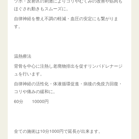
ツボ・反射区の刺激によりコリやむくみの改善や筋肉も
ほぐされ動きもスムーズに。
自律神経を整え不調の軽減・血圧の安定にも繋がりま
す。
温熱療法
背骨を中心に注熱し老廃物排出を促すリンパドレナージ
ュを行います。
自律神経の活性化・体液循環促進・病後の免疫力回復・
コリや痛みの緩和に。
60分 10000円
全ての施術は10分1000円で延長が出来ます。