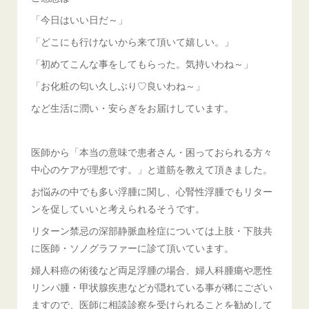
「今日はいい日だ～」
「どこにも行けないから来て頂いて嬉しい。」
「初めてこんな事をしてもらった。気持いわね～」
「お化粧の匂い久しぶり♡良いわね～」
など生活に潤い・安らぎをお届けしています。
医師から「本当の意味で患者さん・困っておられる方々
中心のケアが理想です。」と道筋を教えて頂きました。
お悩みの中でも多い浮腫に関し、心腎性浮腫でもリター
ンを促していいと考えられるそうです。
リターン禁忌の深部静脈血栓症については上肢・下肢共
に医師・ソノグラファーに診て頂いています。
婦人科癌の術後など両足浮腫の場合、婦人科腫瘍や悪性
リンパ腫・甲状腺疾患などが隠れている事が稀にござい
ますので、医師に相談診察を受けられることを勧めして