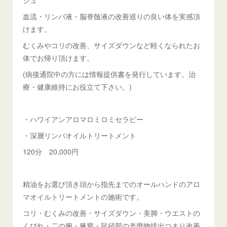
ジュ
血流・リンパ液・脳脊髄液の改善巡りの良い体を実感頂
けます。
むくみやコリの改善、サイズダウンなど軽くなられたお
体でお帰り頂けます。
(病後通院中の方には情報提供書を発行しています。治
療・健康維持にお役立て下さい。)
・ハワイアンアロマロミロミセラピー
・深層リンパオイルトリートメント
120分 20,000円
精油をお選び頂き頭から指先までのオールハンドのアロ
マオイルトリートメントの施術です。
コリ・むくみの改善・サイズダウン・美脚・ウエストの
くびれ・二の腕・腋窩・鼠径部の老廃物排出つまり改善