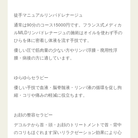
徒手マニュアルリンパドレナージュ
通常は90分のコース15000円です。フランス式メディカ
ルMLDリンパドレナージュの施術はオイルを使わず手の
ひらを体に密着し体液を流す手技です。
優しい圧で筋肉量の少ない方やリンパ浮腫・廃用性浮
腫・病後の方に適しています。
ゆらゆらセラピー
優しい手技で血液・脳脊髄液・リンパ液の循環を促し拘
縮・コリや痛みの軽減に役立ちます。
お顔の整容セラピー
デコルテから首・頭・お顔のトリートメントで首・背中
のコリもほぐれます深いリラクゼーション効果により心