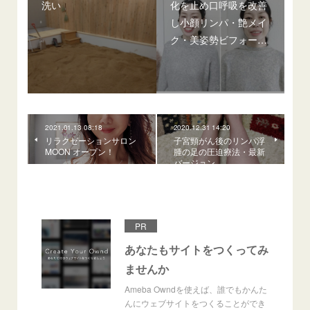
洗い
化を止め口呼吸を改善
し小顔リンパ・艶メイ
ク・美姿勢ビフォー…
2021.01.13 08:18
2020.12.31 14:20
リラクゼーションサロン
子宮頸がん後のリンパ浮
MOON オープン！
腫の足の圧迫療法・最新
バージョン
PR
あなたもサイトをつくってみ
ませんか
Ameba Owndを使えば、誰でもかんた
んにウェブサイトをつくることができ