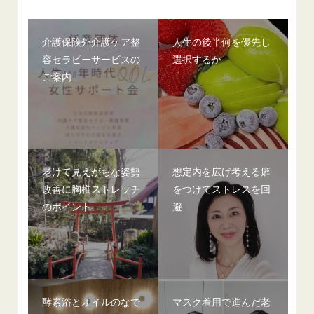
介護保険外介護ケア整
人生の後半何を優先し
容セラピーサービスの
選択するか
ご案内
老けて見えがちな姿勢
想定内を広げ考える癖
改善に胸椎ストレッチ
をつけてストレスを回
のポイント
避
酵素浴とオイルのなで
マスク着用で進んだ老