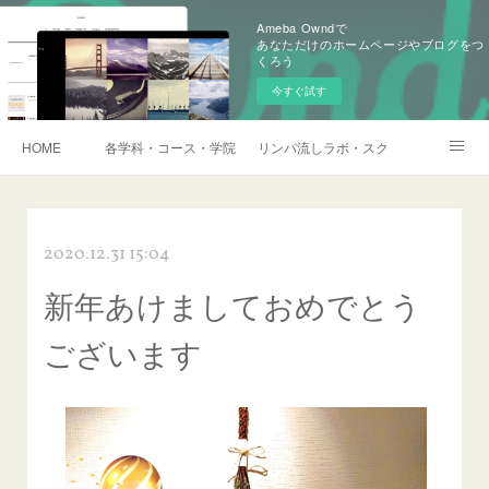
Ameba Owndで
あなただけのホームページやブログをつ
くろう
今すぐ試す
HOME
各学科・コース・学院長挨拶
リンパ流しラボ・スクール説明会・訪
アメブロ
2020.12.31 15:04
新年あけましておめでとう
ございます