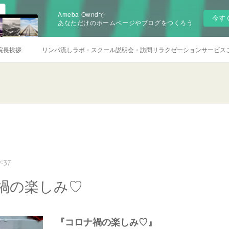
Ameba Owndで
今す
あなただけのホームページやブログをつくろう
院長挨拶
リンパ流しラボ・スクール説明会・訪問リラクゼーションサービス
:37
禍の楽しみ♡
『コロナ禍の楽しみ♡』