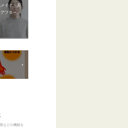
艶メイク・美
ーアフター
に
制限などの機能を