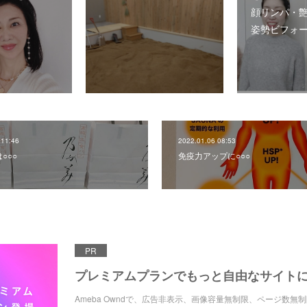
顔リンパ・
姿勢ビフォ
 11:46
2022.01.06 08:53
○○○
免疫力アップに○○○
PR
プレミアムプランでもっと自由なサイト
Ameba Owndで、広告非表示、画像容量無制限、ページ数無