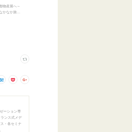
都物産展へ～
なかなか旅…
ゼーション専
フランス式メデ
ビス・各セミナ
。