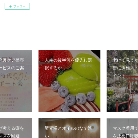
フォロー
介護ケア整容
人生の後半何を優先し選
老けて見え
ービスのご案
択するか
善に胸椎ス
イント
げ考える癖を
酵素浴とオイルのなで洗
マスク着用
レスを回避
い
を止め口呼