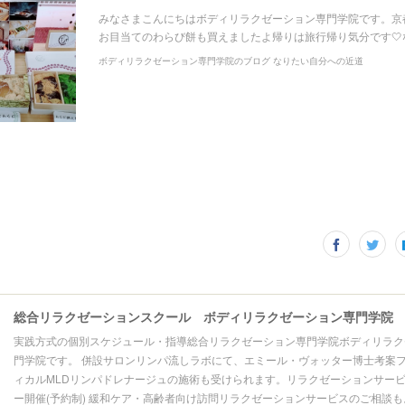
みなさまこんにちはボディリラクゼーション専門学院です。京
お目当てのわらび餅も買えましたよ帰りは旅行帰り気分です🤍
ボディリラクゼーション専門学院のブログ なりたい自分への近道
総合リラクゼーションスクール ボディリラクゼーション専門学院
実践方式の個別スケジュール・指導総合リラクゼーション専門学院ボディリラク
門学院です。 併設サロンリンパ流しラボにて、エミール・ヴォッター博士考案
ィカルMLDリンパドレナージュの施術も受けられます。リラクゼーションサー
ー開催(予約制) 緩和ケア・高齢者向け訪問リラクゼーションサービスのご相談も