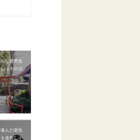
がちな姿勢改
トレッチのポ
で進んだ老化
吸を改善し小