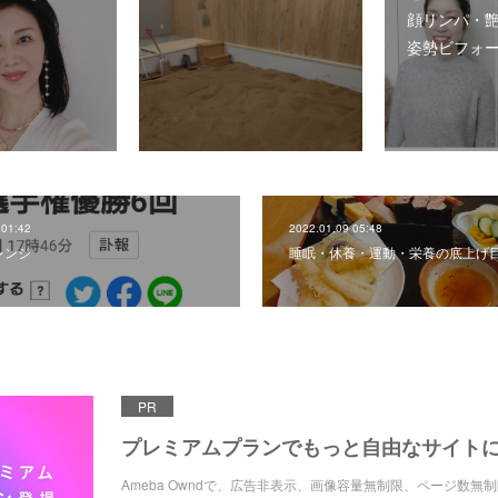
顔リンパ・
姿勢ビフォ
 01:42
2022.01.09 05:48
レンジ
睡眠・休養・運動・栄養の底上げ
PR
プレミアムプランでもっと自由なサイト
Ameba Owndで、広告非表示、画像容量無制限、ページ数無