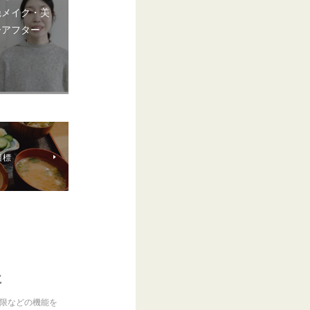
艶メイク・美
ーアフター
目標
に
制限などの機能を