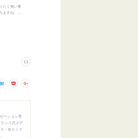
りたく無い事
れますね。…
ゼーション専
フランス式メデ
ビス・各セミナ
。