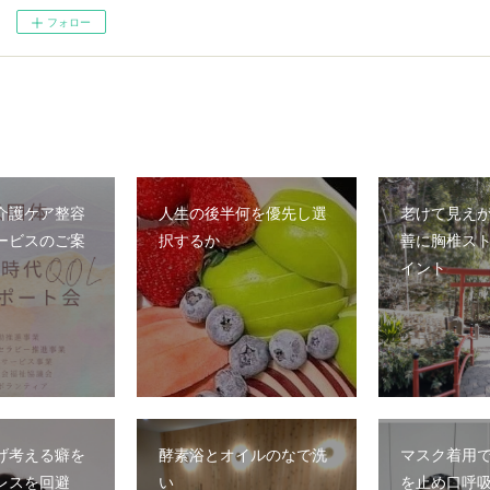
フォロー
介護ケア整容
人生の後半何を優先し選
老けて見え
ービスのご案
択するか
善に胸椎ス
イント
げ考える癖を
酵素浴とオイルのなで洗
マスク着用
レスを回避
い
を止め口呼