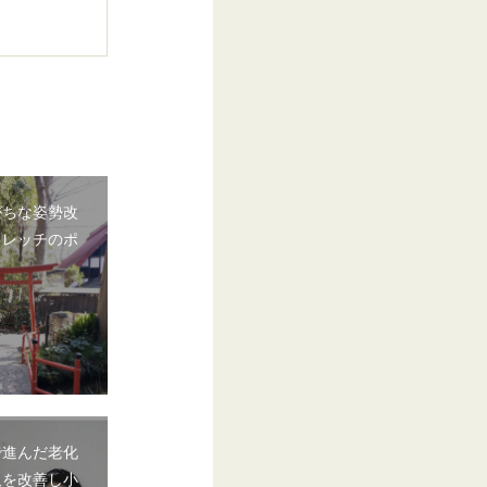
がちな姿勢改
トレッチのポ
で進んだ老化
吸を改善し小