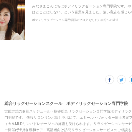
みなさまこんにちはボディリラクゼーション専門学院です。や
はとことはしない。という言葉を見ました。強い意志を感じら
ボディリラクゼーション専門学院のブログ なりたい自分への近道
総合リラクゼーションスクール ボディリラクゼーション専門学院
実践方式の個別スケジュール・指導総合リラクゼーション専門学院ボディリラク
門学院です。 併設サロンリンパ流しラボにて、エミール・ヴォッター博士考案
ィカルMLDリンパドレナージュの施術も受けられます。リラクゼーションサー
ー開催(予約制) 緩和ケア・高齢者向け訪問リラクゼーションサービスのご相談も