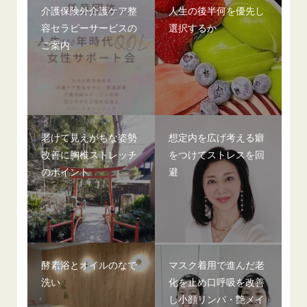
介護保険外介護ケア整
人生の後半何を優先し
容セラピーサービスの
選択するか
ご案内
老けて見えがちな姿勢
想定内を広げ考える癖
改善に胸椎ストレッチ
をつけてストレスを回
のポイント
避
酵素浴とオイルのなで
マスク着用で進んだ老
洗い
化を止め口呼吸を改善
し小顔リンパ・艶メイ