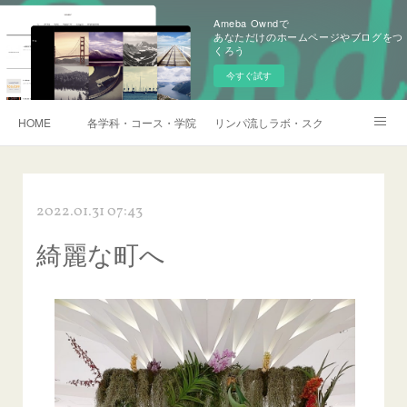
Ameba Owndで
あなただけのホームページやブログをつ
くろう
今すぐ試す
HOME
各学科・コース・学院長挨拶
リンパ流しラボ・スクール説明会・訪
アメブロ
2022.01.31 07:43
綺麗な町へ