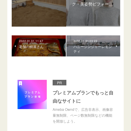
ク・美姿勢ビフォー…
2022.01.31 11:47
2022.01.31 03:23
老舗の鰻屋さん
ハニージンジャーレモン
ティ
PR
プレミアムプランでもっと自
由なサイトに
Ameba Owndで、広告非表示、画像容
量無制限、ページ数無制限などの機能
を開放しよう。