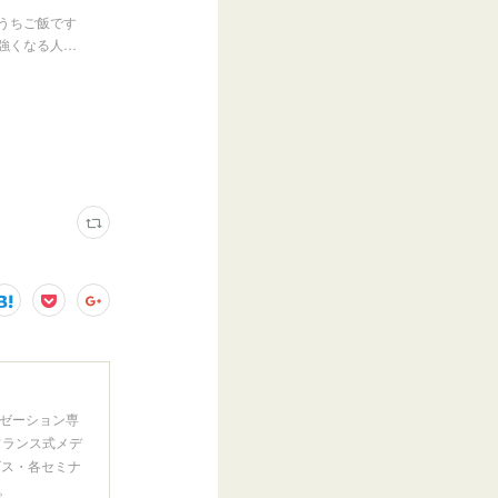
うちご飯です
強くなる人…
ゼーション専
フランス式メデ
ビス・各セミナ
。