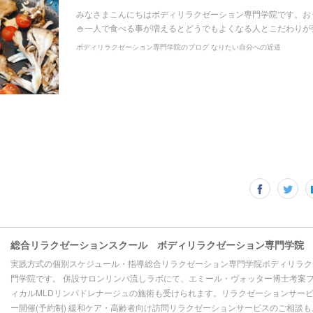
みなさまこんにちはボディリラクゼーション専門学院です。お
🍚一人で食べる事が増えるとどうでもよくなる人とこだわりが
ボディリラクゼーション専門学院のブログ なりたい自分への近道
総合リラクゼーションスクール ボディリラクゼーション専門学院
実践方式の個別スケジュール・指導総合リラクゼーション専門学院ボディリラク
門学院です。 併設サロンリンパ流しラボにて、エミール・ヴォッター博士考案
ィカルMLDリンパドレナージュの施術も受けられます。リラクゼーションサー
ー開催(予約制) 緩和ケア・高齢者向け訪問リラクゼーションサービスのご相談も