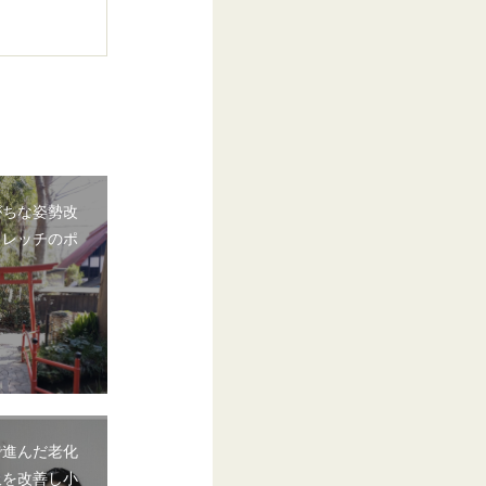
がちな姿勢改
トレッチのポ
で進んだ老化
吸を改善し小