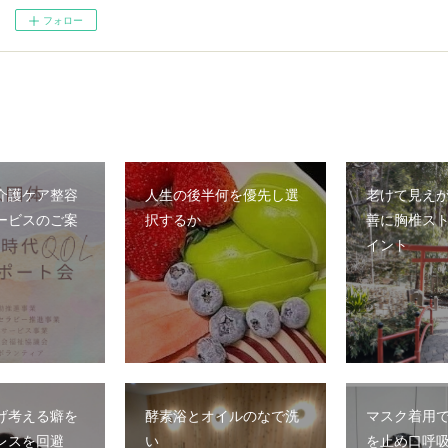
フォロー
介護ケア整容
人生の後半何を優先し選
老けて見え
ービスのご案
択するか
善に胸椎ス
イント
げ考える癖を
酵素浴とオイルのなで洗
マスク着用
レスを回避
い
を止め口呼