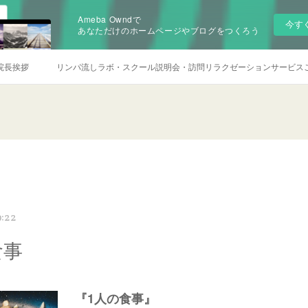
Ameba Owndで
今す
あなただけのホームページやブログをつくろう
院長挨拶
リンパ流しラボ・スクール説明会・訪問リラクゼーションサービス
9:22
食事
『1人の食事』