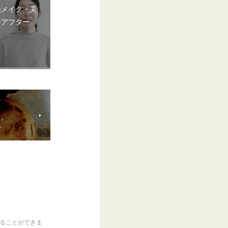
艶メイク・美
ーアフター
くることができま