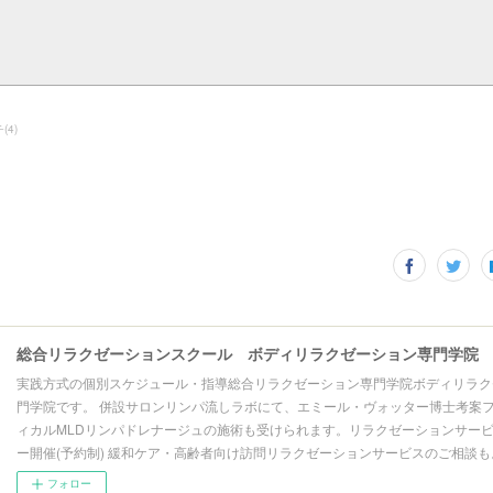
チ
(
4
)
総合リラクゼーションスクール ボディリラクゼーション専門学院
実践方式の個別スケジュール・指導総合リラクゼーション専門学院ボディリラク
門学院です。 併設サロンリンパ流しラボにて、エミール・ヴォッター博士考案
ィカルMLDリンパドレナージュの施術も受けられます。リラクゼーションサー
ー開催(予約制) 緩和ケア・高齢者向け訪問リラクゼーションサービスのご相談も
フォロー