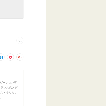
ゼーション専
フランス式メデ
ビス・各セミナ
。