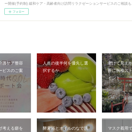
ー開催(予約制) 緩和ケア・高齢者向け訪問リラクゼーションサービスのご相談も
フォロー
介護ケア整容
人生の後半何を優先し選
老けて見え
ービスのご案
択するか
善に胸椎ス
イント
げ考える癖を
酵素浴とオイルのなで洗
マスク着用