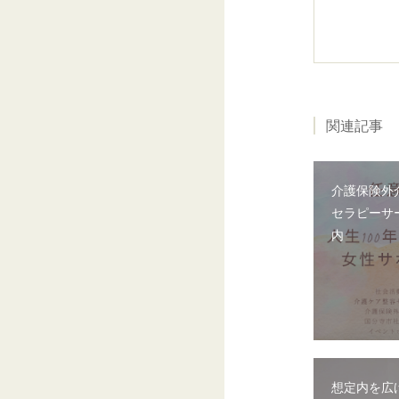
関連記事
介護保険外
セラピーサ
内
想定内を広