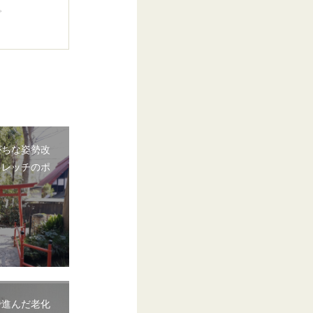
。
がちな姿勢改
トレッチのポ
で進んだ老化