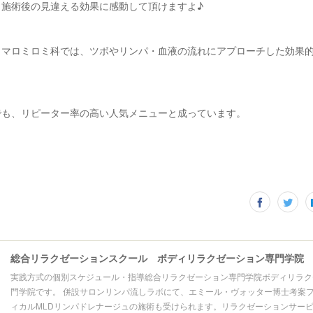
、施術後の見違える効果に感動して頂けますよ♪
ロマロミロミ科では、ツボやリンパ・血液の流れにアプローチした効果
でも、リピーター率の高い人気メニューと成っています。
総合リラクゼーションスクール ボディリラクゼーション専門学院
実践方式の個別スケジュール・指導総合リラクゼーション専門学院ボディリラク
門学院です。 併設サロンリンパ流しラボにて、エミール・ヴォッター博士考案
ィカルMLDリンパドレナージュの施術も受けられます。リラクゼーションサー