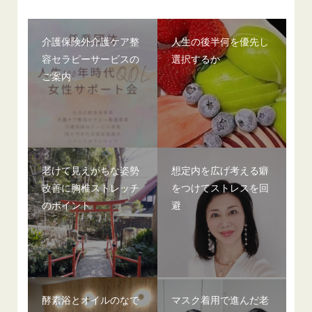
介護保険外介護ケア整
人生の後半何を優先し
容セラピーサービスの
選択するか
ご案内
老けて見えがちな姿勢
想定内を広げ考える癖
改善に胸椎ストレッチ
をつけてストレスを回
のポイント
避
酵素浴とオイルのなで
マスク着用で進んだ老