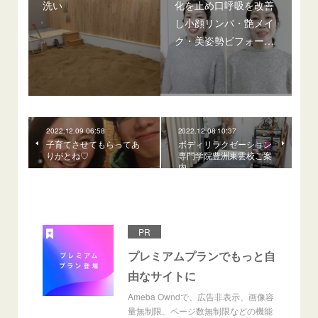
洗い
化を止め口呼吸を改善
し小顔リンパ・艶メイ
ク・美姿勢ビフォー…
2022.12.09 06:58
2022.12.08 10:37
子育てさせてもらってあ
ボディリラクゼーション
りがとね♡
専門学院豊洲東雲校ご案
内
PR
プレミアムプランでもっと自
由なサイトに
Ameba Owndで、広告非表示、画像容
量無制限、ページ数無制限などの機能