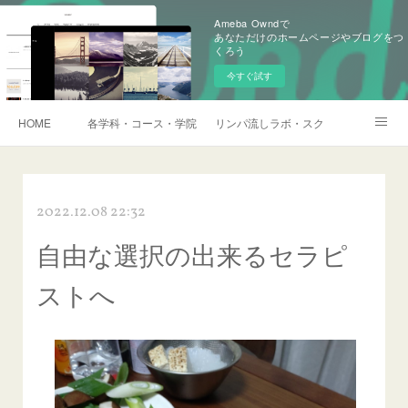
Ameba Owndで
あなただけのホームページやブログをつ
くろう
今すぐ試す
HOME
各学科・コース・学院長挨拶
リンパ流しラボ・スクール説明会・訪
アメブロ
2022.12.08 22:32
自由な選択の出来るセラピ
ストへ