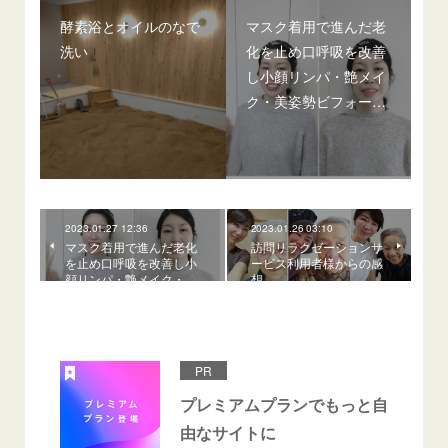
酵素浴とオイルのなで
マスク着用で進んだ老
洗い
化を止め口呼吸を改善
し小顔リンパ・艶メイ
ク・美姿勢ビフォー…
2023.01.27 12:36
2023.01.26 03:10
マスク着用で進んだ老化
訪問リラクゼーションサ
を止め口呼吸を改善し小
ービス利用者様からの感
顔リンパ・艶メイク・…
想
PR
プレミアムプランでもっと自
由なサイトに