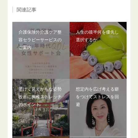
関連記事
介護保険外介護ケア整
人生の後半何を優先し
容セラピーサービスの
選択するか
ご案内
老けて見えがちな姿勢
想定内を広げ考える癖
改善に胸椎ストレッチ
をつけてストレスを回
のポイント
避