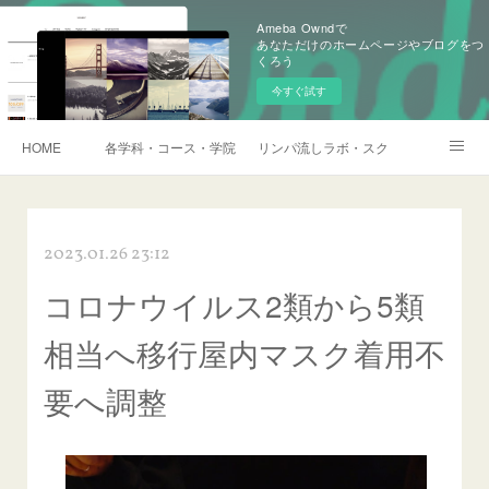
Ameba Owndで
あなただけのホームページやブログをつ
くろう
今すぐ試す
HOME
各学科・コース・学院長挨拶
リンパ流しラボ・スクール説明会・訪
アメブロ
2023.01.26 23:12
コロナウイルス2類から5類
相当へ移行屋内マスク着用不
要へ調整