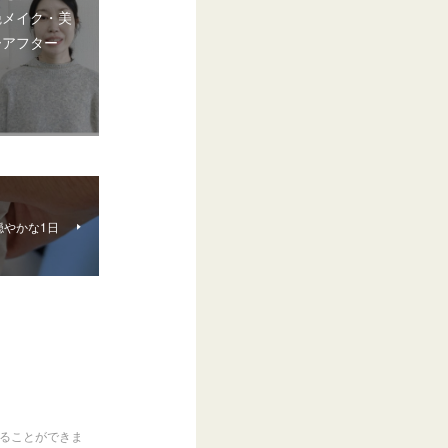
艶メイク・美
ーアフター
やかな1日
くることができま