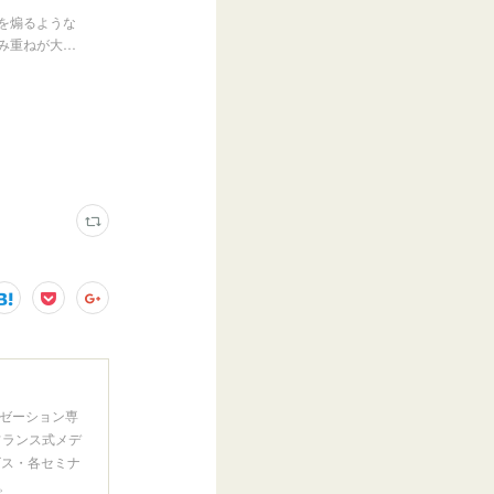
を煽るような
み重ねが大…
ゼーション専
フランス式メデ
ビス・各セミナ
。