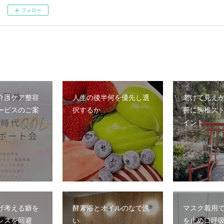
フォロー
介護ケア整容
人生の後半何を優先し選
老けて見え
ービスのご案
択するか
善に胸椎ス
イント
げ考える癖を
酵素浴とオイルのなで洗
マスク着用
レスを回避
い
を止め口呼