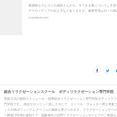
看護師セラピストの成田さんから、今できる事について↓ 不安
デマやメディアの伝え方などありますが、健康管理は日々の積
m.facebook.com
総合リラクゼーションスクール ボディリラクゼーション専門学院
実践方式の個別スケジュール・指導総合リラクゼーション専門学院ボディリラク
門学院です。 併設サロンリンパ流しラボにて、エミール・ヴォッター博士考案
ィカルMLDリンパドレナージュの施術も受けられます。リラクゼーションサー
ー開催(予約制) 緩和ケア・高齢者向け訪問リラクゼーションサービスのご相談も