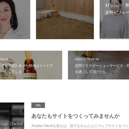
顔リンパ・
姿勢ビフォ
 00:09
2020.02.25 22:49
りアロマ④】余った精油はリードデ
訪問リラクゼーションサービス 穏
ザーにしてしまえ！
を過ごして頂けたら。
PR
あなたもサイトをつくってみませんか
Ameba Owndを使えば、誰でもかんたんにウェブサイトをつ