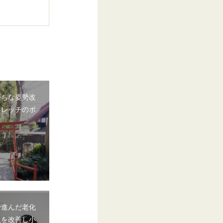
がちな姿勢改
トレッチのポ
で進んだ老化
吸を改善し小