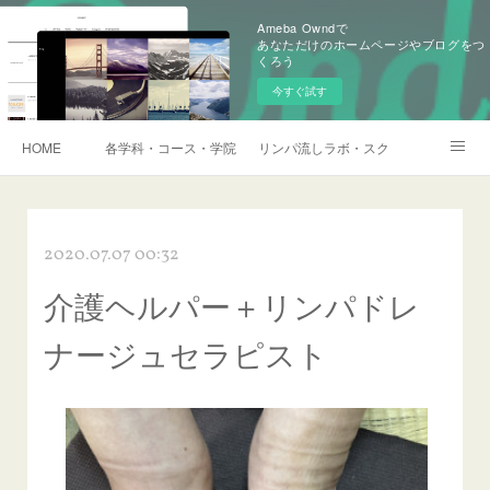
Ameba Owndで
あなただけのホームページやブログをつ
くろう
今すぐ試す
HOME
各学科・コース・学院長挨拶
リンパ流しラボ・スクール説明会・訪
アメブロ
2020.07.07 00:32
介護ヘルパー＋リンパドレ
ナージュセラピスト