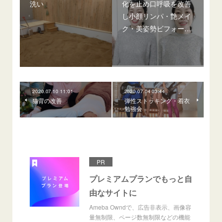
洗い
化を止め口呼吸を改善
し小顔リンパ・艶メイ
ク・美姿勢ビフォー…
2020.07.10 11:01
2020.07.04 03:44
猫背の改善
弾性ストッキング・着衣
勉強会
PR
プレミアムプランでもっと自
由なサイトに
Ameba Owndで、広告非表示、画像容
量無制限、ページ数無制限などの機能