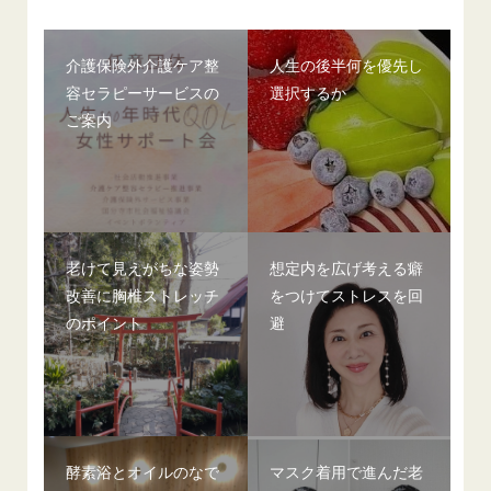
介護保険外介護ケア整
人生の後半何を優先し
容セラピーサービスの
選択するか
ご案内
老けて見えがちな姿勢
想定内を広げ考える癖
改善に胸椎ストレッチ
をつけてストレスを回
のポイント
避
酵素浴とオイルのなで
マスク着用で進んだ老