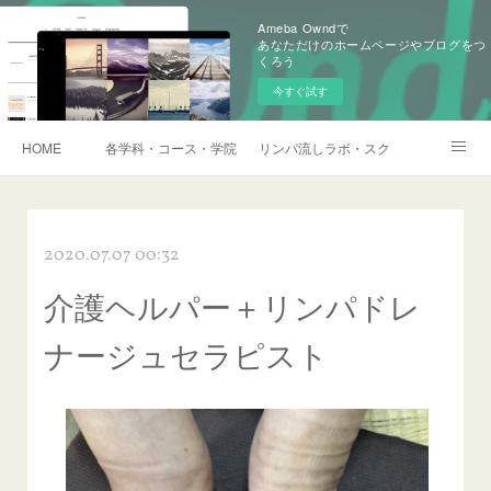
Ameba Owndで
あなただけのホームページやブログをつ
くろう
今すぐ試す
HOME
各学科・コース・学院長挨拶
リンパ流しラボ・スクール説明会・訪
アメブロ
2020.07.07 00:32
介護ヘルパー＋リンパドレ
ナージュセラピスト