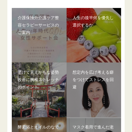
介護保険外介護ケア整
人生の後半何を優先し
容セラピーサービスの
選択するか
ご案内
老けて見えがちな姿勢
想定内を広げ考える癖
改善に胸椎ストレッチ
をつけてストレスを回
のポイント
避
酵素浴とオイルのなで
マスク着用で進んだ老