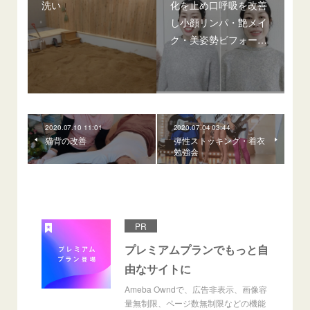
洗い
化を止め口呼吸を改善
し小顔リンパ・艶メイ
ク・美姿勢ビフォー…
2020.07.10 11:01
2020.07.04 03:44
猫背の改善
弾性ストッキング・着衣
勉強会
PR
プレミアムプランでもっと自
由なサイトに
Ameba Owndで、広告非表示、画像容
量無制限、ページ数無制限などの機能