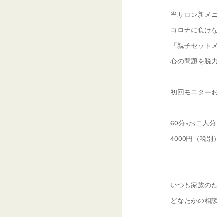
当サロン新メ
コロナに負け
「親子セット
心の問題を脱
初回モニターお
60分×お二人分
4000円（税別
いつも家族の
どなたかの相