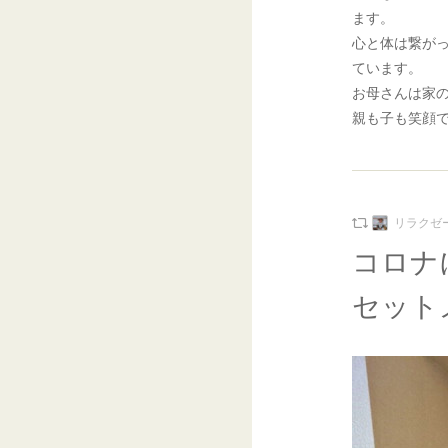
ます。
心と体は繋が
ています。
お母さんは家
親も子も笑顔
リラクゼ
コロナ
セット