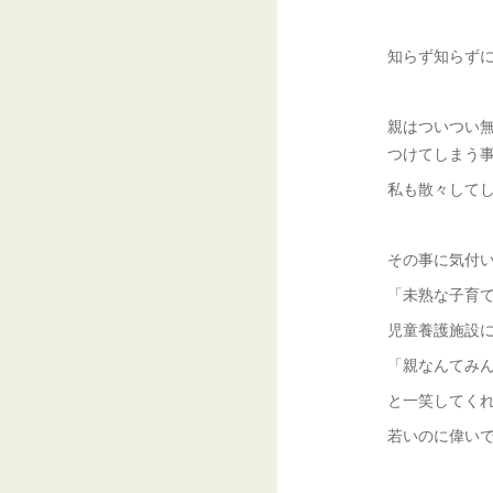
知らず知らず
親はついつい
つけてしまう
私も散々して
その事に気付
「未熟な子育
児童養護施設
「親なんてみ
と一笑してく
若いのに偉いで