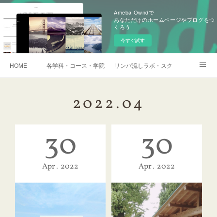
Ameba Owndで
あなただけのホームページやブログをつ
くろう
今すぐ試す
HOME
各学科・コース・学院長挨拶
リンパ流しラボ・スクール説明会・訪
アメブロ
2022
.
04
30
30
Apr
2022
Apr
2022