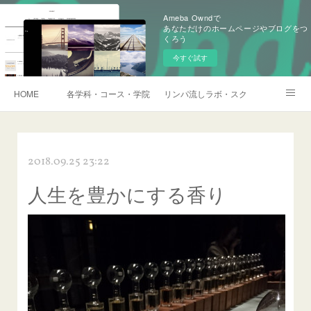
Ameba Owndで
あなただけのホームページやブログをつ
くろう
今すぐ試す
HOME
各学科・コース・学院長挨拶
リンパ流しラボ・スクール説明会・訪
アメブロ
2018.09.25 23:22
人生を豊かにする香り