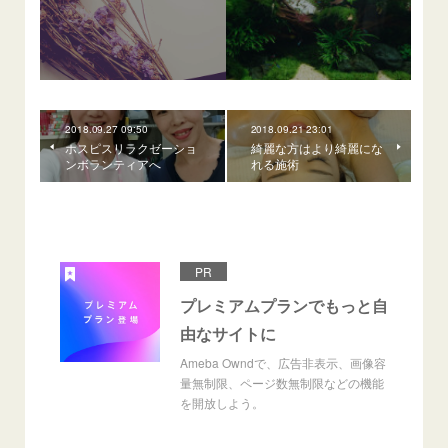
2018.09.27 09:50
2018.09.21 23:01
ホスピスリラクゼーショ
綺麗な方はより綺麗にな
ンボランティアへ
れる施術
PR
プレミアムプランでもっと自
由なサイトに
Ameba Owndで、広告非表示、画像容
量無制限、ページ数無制限などの機能
を開放しよう。