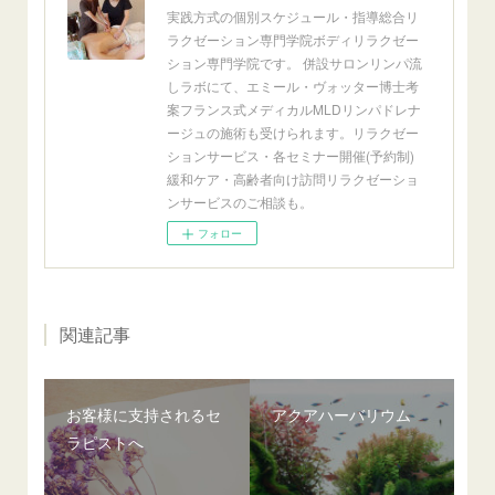
実践方式の個別スケジュール・指導総合リ
ラクゼーション専門学院ボディリラクゼー
ション専門学院です。 併設サロンリンパ流
しラボにて、エミール・ヴォッター博士考
案フランス式メディカルMLDリンパドレナ
ージュの施術も受けられます。リラクゼー
ションサービス・各セミナー開催(予約制)
緩和ケア・高齢者向け訪問リラクゼーショ
ンサービスのご相談も。
フォロー
関連記事
お客様に支持されるセ
アクアハーバリウム
ラピストへ